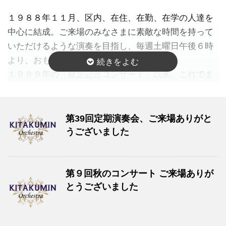
１９８８年１１月、区内、在住、在勤、在学の人達を
中心に結成。ご来場のみなさまに素敵な時間を持って
いただけるような演奏を目指し、毎週土曜日午後６時
より、おもに北とぴあで練習を重ねている。
１９８９年の「発足記念コンサート」以来、これでま
でに３９回の定期演奏会を行っており、２０１６年１
０月からは「秋のコンサート」を開始。また小編成の
音楽を演奏する室内楽コンサートや、区内の小学校で
第39回定期演奏会、ご来場ありがと
の演奏会、障害のある方を対象とした定期演奏会のリ
うございました
ハーサル公開など、地域に根差した多様な活動にも積
極的に取り組んでいる。
２００８年１０月、高橋俊之氏が常任指揮者に就任。
第９回秋のコンサート ご来場ありが
とうございました
以来、東京藝術大学教授迫昭嘉氏（ピアノ）、日本フ
ィルハーモニー交響楽団ソロ・コンサートマスター木
野雅之氏をソリストに迎え、定期演奏会を開催したほ